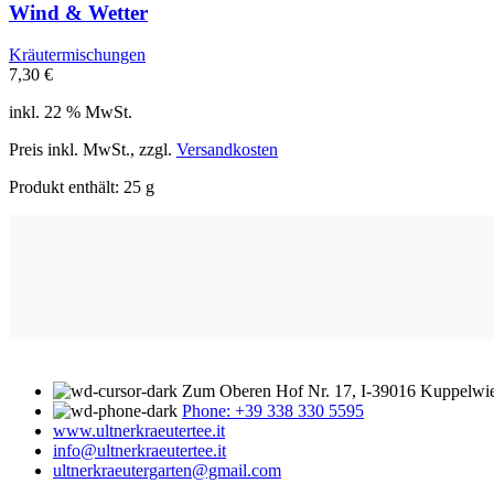
Wind & Wetter
Kräutermischungen
7,30
€
inkl. 22 % MwSt.
Preis inkl. MwSt., zzgl.
Versandkosten
Produkt enthält: 25
g
Zum Oberen Hof Nr. 17, I-39016 Kuppelwie
Phone: +39 338 330 5595
www.ultnerkraeutertee.it
info@ultnerkraeutertee.it
ultnerkraeutergarten@gmail.com