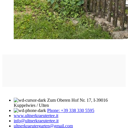
Zum Oberen Hof Nr. 17, I-39016
Kuppelwies / Ulten
Phone: +39 338 330 5595
www.ultnerkraeutertee.it
info@ultnerkraeutertee.it
ultnerkraeutergarten@gmail.com