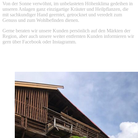
Von der Sonne verwöhnt, im unbelasteten Höhenklima gedeihen in
unseren Anlagen ganz einzigartige Kräuter und Heilpflanzen, die
mit sachkundiger Hand geerntet, getrocknet und veredelt zum
Genuss und zum Wohlbefinden dienen.
Gerne beraten wir unsere Kunden persönlich auf den Märkten der
Region, aber auch unsere weiter entfernten Kunden informieren wir
gern über Facebook oder Instagramm.