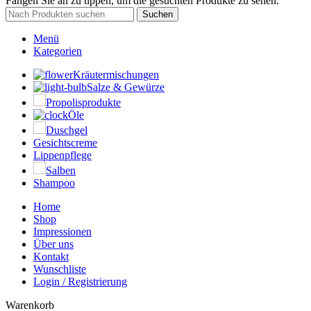
Fangen Sie an zu tippen, um die gesuchten Produkte zu sehen.
Suchen
Menü
Kategorien
Kräutermischungen
Salze & Gewürze
Propolisprodukte
Öle
Duschgel
Gesichtscreme
Lippenpflege
Salben
Shampoo
Home
Shop
Impressionen
Über uns
Kontakt
Wunschliste
Login / Registrierung
Warenkorb