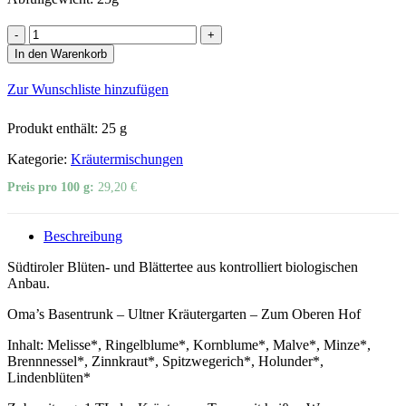
Oma’s
Basentrunk
In den Warenkorb
Menge
Zur Wunschliste hinzufügen
Produkt enthält: 25
g
Kategorie:
Kräutermischungen
Preis pro 100 g:
29,20
€
Beschreibung
Südtiroler Blüten- und Blättertee aus kontrolliert biologischen
Anbau.
Oma’s Basentrunk – Ultner Kräutergarten – Zum Oberen Hof
Inhalt: Melisse*, Ringelblume*, Kornblume*, Malve*, Minze*,
Brennnessel*, Zinnkraut*, Spitzwegerich*, Holunder*,
Lindenblüten*